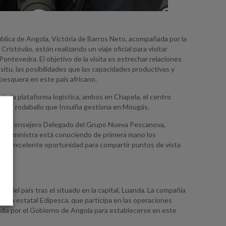
pública de Angola, Victória de Barros Neto, acompañada por la
ristóvão, están realizando un viaje oficial para visitar
ntevedra. El objetivo de la visita es estrechar relaciones
n situ, las posibilidades que las capacidades productivas y
 pesquera en este país africano.
mi y la plataforma logística, ambos en Chapela, el centro
ines de rodaballo que Insuiña gestiona en Mougás.
por el Consejero Delegado del Grupo Nueva Pescanova,
o, la ministra está conociendo de primera mano los
na excelente oportunidad para compartir puntos de vista
del país tras el situado en la capital, Luanda. La compañía
resa estatal Edipesca, que participa en las operaciones
u día por el Gobierno de Angola para establecerse en este