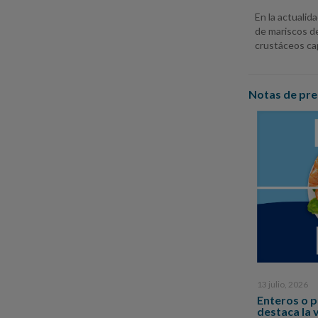
En la actuali
de mariscos d
crustáceos ca
Notas de pre
13 julio, 2026
Enteros o 
destaca la 