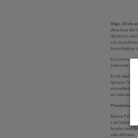
Vigo, 23 de e
directora del 
distintos cent
con la multina
tecnológicas d
En concreto, l
industrial sit
En el viaje d
Ignacio Gonzál
procedimiento
en relación al
Presencia en
Nueva Pescanov
y el Gobierno 
locales que de
país africano.