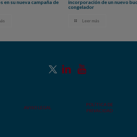
os en su nueva campaña de
incorporación de un nuevo bu
congelador
más
Leer más
POLÍTICA DE
AVISO LEGAL
PRIVACIDAD