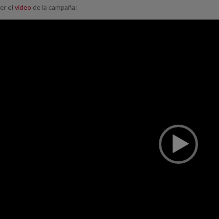
er el
vídeo
de la campaña: