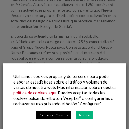
en A Coruña. A través de esta alianza, Isidro 1952 continuará
con las actividades propiamente acuícolas, y el Grupo Nueva
Pescanova se encargará la distribución y comercialización en su
totalidad del besugo de acuicultura que produce, manteniendo
la denominación “Besugo de Galicia”.
El acuerdo se extiende en la misma línea al rodaballo:
actividades acuícolas a cargo de Isidro 1952 y comercialización
bajo el Grupo Nueva Pescanova. Con este acuerdo, el Grupo
Nueva Pescanova refuerza su posición en el mercado del
rodaballo, en el que la compañía cuenta con una producción
anual de 3.000 toneladas en sus dos plantas de Insuiña,
empresa especializada en la cría, engorde y procesado de
rodaballo.
Utilizamos cookies propias y de terceros para poder
elaborar estadísticas sobre el tráfico y volumen de
Además de estas dos especies, Isidro 1952 también cultiva y
visitas de nuestra web. Más información sobre nuestra
comercializa trucha blanca y asalmonada.
política de cookies aquí
. Puedes aceptar todas las
cookies pulsando el botón “Aceptar” o configurarlas o
rechazar su uso pulsando el botón “Configurar”.
Configurar Cookies
Aceptar