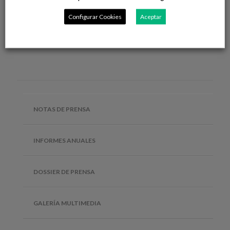
respeto, o la importancia de seguir una dieta saludable, entre
otros.
Configurar Cookies
Aceptar
NOTAS DE PRENSA
INFORMES ANUALES
DOSSIER DE PRENSA
GALERÍA MULTIMEDIA