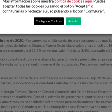
Más información sobre nuestra
política de cookies aquí
. Puedes
aceptar todas las cookies pulsando el botón “Aceptar” o
configurarlas o rechazar su uso pulsando el botón “Configurar”.
el informe
Strategic Planner Spain
de Nielsen, ha registrado un crecim
Configurar Cookies
Aceptar
 datos obtenidos en 2018 (3,4%)
ovación y calidad de los productos están siendo elementos clave par
ebrero de 2020
.- Pescanova es el fabricante de gran consumo que más h
xtraídos del informe
Strategic Planner
Spain,
elaborado por la consultora N
n un incremento del 11,9% en ventas valor, frente al 3,4% alcanzado en 
ación de este estudio se analiza la facturación de las principales empres
s de España. En el ranking general de facturación, Pescanova mantiene 
a línea ascendente de los últimos años y se consolida en el Top 20 de la
 calidad, la innovación y la constante adaptación a los hábitos del consum
o, Sergio Elizalde, Director General Comercial del Grupo Nueva Pescanova
stros consumidores. Para ello, además de garantizar el control de toda 
a, analizamos las necesidades del mercado para adelantarnos a las nuev
 los hogares”. Y añade que: “Nos enorgullece que Pescanova sea una de 
bajando en esta línea para continuar renovando esta confianza”.