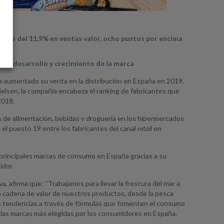
iento del 11,9% en ventas valor, ocho puntos por encima
a el desarrollo y crecimiento de la marca
a aumentado su venta en la distribución en España en 2019.
ielsen, la compañía encabeza el ranking de fabricantes que
2018.
as de alimentación, bebidas y droguería en los hipermercados
el puesto 19 entre los fabricantes del canal
retail
en
s principales marcas de consumo en España gracias a su
idor.
, afirma que: “Trabajamos para llevar la frescura del mar a
la cadena de valor de nuestros productos, desde la pesca
as tendencias a través de fórmulas que fomenten el consumo
las marcas más elegidas por los consumidores en España.