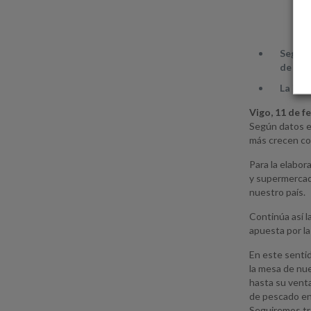
Según 
de los
La inn
Vigo, 11 de f
Según datos e
más crecen co
Para la elabor
y supermercado
nuestro país.
Continúa así l
apuesta por la
En este sentid
la mesa de nue
hasta su vent
de pescado en
Seguiremos tra