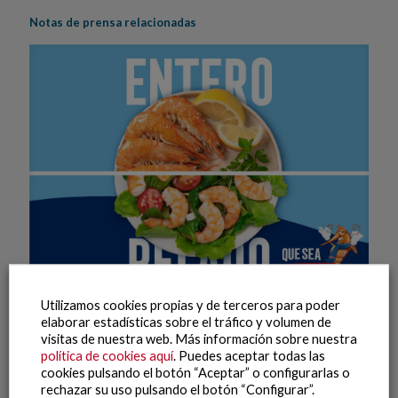
Notas de prensa relacionadas
Utilizamos cookies propias y de terceros para poder
elaborar estadísticas sobre el tráfico y volumen de
13 julio, 2026
visitas de nuestra web. Más información sobre nuestra
Enteros o pelados: Pescanova destaca la versatilidad y
política de cookies aquí
. Puedes aceptar todas las
calidad de sus mariscos en su nueva campaña de verano
cookies pulsando el botón “Aceptar” o configurarlas o
rechazar su uso pulsando el botón “Configurar”.