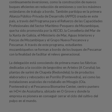
continuamente inversiones, como la construcción de nuevos
buques eficientes en reducción de emisiones y con los máximos
estándares de trabajo a bordo. También participa en la primera
Alianza Público-Privada de Desarrollo (APPD) creada en este
país, a través del Programa para el Refuerzo de las Capacidades
Profesionales del Sector Marítimo-Pesquero de Mozambique,
que ha sido promovida por la AECID, la Consellería del Mar de
la Xunta de Galicia, el Ministerio de Mar, Aguas Interiores y
Pescas de Mozambique y el Grupo Nueva Pescanova y
Pescamar. A través de este programa, estudiantes
mozambiqueños se forman a bordo de los buques de Pescamar
con la finalidad de facilitar el relevo generacional.
La delegación está conociendo de primera mano las fábricas
dedicadas a la cocción de langostino en Arteixo (A Coruña); las
plantas de surimi de Chapela (Redondela); la de productos
elaborados y rebozados en Porriño (Pontevedra), así como las
instalaciones acuícolas de rodaballo en Mougás (Oia.
Pontevedra) y el Pescanova Biomarine Center, centro puntero
en I+D+i de Acuicultura, ubicado en O Grove y donde la
empresa es pionera en conseguir cerrar el ciclo del cultivo del
pulpo en el mundo.