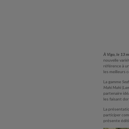
À Vigo, le 13 
nouvelle varié
référence à u
les meilleurs 
La gamme
Sea
Mahi Mahi (Lamp
partenaire idé
les faisant do
La présentati
participer co
présente éditi