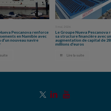
5 mai, 2026
Nueva Pescanova renforce
Le Groupe Nueva Pescanova r
issements en Namibie avec
sa structure financière avec u
on d’un nouveau navire
augmentation de capital de 2
r
millions d’euros
 suite
Lire la suite