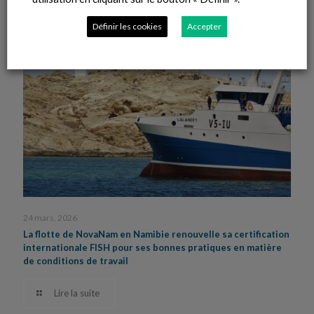
Définir les cookies
Accepter
24 mars, 2026
La flotte de NovaNam en Namibie renouvelle sa certification
internationale FISH pour ses bonnes pratiques en matière
de conditions de travail
Lire la suite