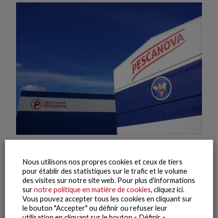
30 mars, 2026
Le Groupe Nueva Pescanova retourne à la rentabilité et
Nous utilisons nos propres cookies et ceux de tiers
affiche un résultat net positif pour l’exercice 2025
pour établir des statistiques sur le trafic et le volume
des visites sur notre site web. Pour plus d'informations
sur
notre politique en matière de cookies
, cliquez ici.
Lire la suite
Vous pouvez accepter tous les cookies en cliquant sur
le bouton "Accepter" ou définir ou refuser leur
utilisation en cliquant sur le bouton « Définir ».