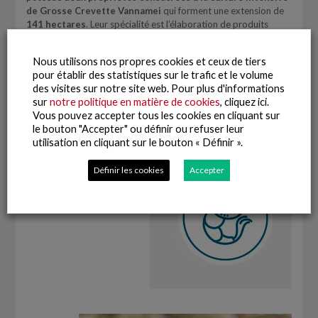
de Grosse Crevette Vannamei
qui forment une extension de
141 hectares
. Leur spécialité est l’élaboration de produits
complexes comme les grosses crevettes décortiquées, panées,
en brochettes ou ebi sushi.
Nous utilisons nos propres cookies et ceux de tiers
pour établir des statistiques sur le trafic et le volume
des visites sur notre site web. Pour plus d'informations
sur
notre politique en matière de cookies
, cliquez ici.
PROMARISCO
Vous pouvez accepter tous les cookies en cliquant sur
le bouton "Accepter" ou définir ou refuser leur
utilisation en cliquant sur le bouton « Définir ».
Définir les cookies
Accepter