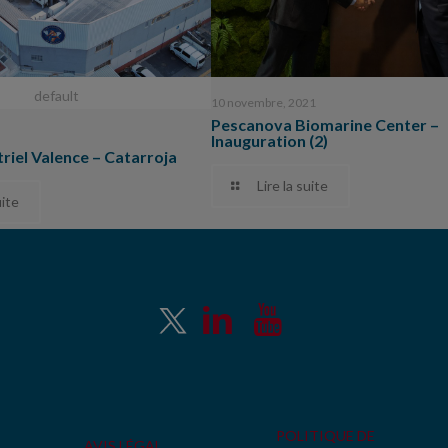
default
10 novembre, 2021
Pescanova Biomarine Center –
Inauguration (2)
riel Valence – Catarroja
Lire la suite
uite
POLITIQUE DE
AVIS LÉGAL