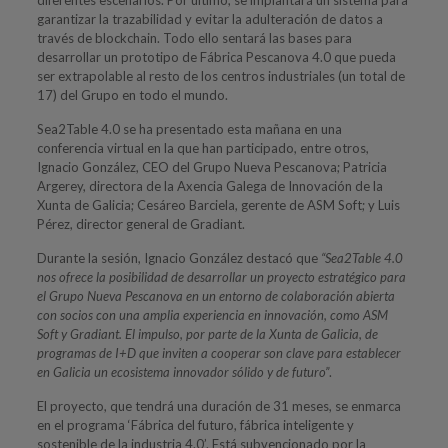
garantizar la trazabilidad y evitar la adulteración de datos a
través de blockchain. Todo ello sentará las bases para
desarrollar un prototipo de Fábrica Pescanova 4.0 que pueda
ser extrapolable al resto de los centros industriales (un total de
17) del Grupo en todo el mundo.
Sea2Table 4.0 se ha presentado esta mañana en una
conferencia virtual en la que han participado, entre otros,
Ignacio González, CEO del Grupo Nueva Pescanova; Patricia
Argerey, directora de la Axencia Galega de Innovación de la
Xunta de Galicia; Cesáreo Barciela, gerente de ASM Soft; y Luis
Pérez, director general de Gradiant.
Durante la sesión, Ignacio González destacó que
“Sea2Table 4.0
nos ofrece la posibilidad de desarrollar un proyecto estratégico para
el Grupo Nueva Pescanova en un entorno de colaboración abierta
con socios con una amplia experiencia en innovación, como ASM
Soft y Gradiant. El impulso, por parte de la Xunta de Galicia, de
programas de I+D que inviten a cooperar son clave para establecer
en Galicia un ecosistema innovador sólido y de futuro”
.
El proyecto, que tendrá una duración de 31 meses, se enmarca
en el programa ‘Fábrica del futuro, fábrica inteligente y
sostenible de la industria 4.0’. Está subvencionado por la