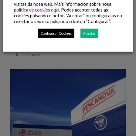
visitas da nosa web. Máis información sobre nosa
política de cookies aquí
. Podes aceptar todas as
cookies pulsando o botón “Aceptar” ou configuralas ou
21 Maio, 2026
rexeitar o seu uso pulsando o botón “Configurar”.
Grupo Nueva Pescanova impulsa SENSOMARE, un proyecto
de I+D para optimizar la calidad alimentaria y fomentar la
Configurar Cookies
Aceptar
automatización logística en la industria de productos del
mar
Leer máis