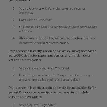
del navegador):
Vaya a
Opciones
o
Preferencias
según su sistema
operativo.
Haga click en
Privacidad
.
En
Historial
elija
Usar una configuración personalizada para
el historial
.
Ahora verá la opción
Aceptar cookies
, puede activarla o
desactivarla según sus preferencias.
Para acceder a la configuración de
cookies
del navegador
Safari
para OSX
siga estos pasos (pueden variar en función de la
versión del navegador):
Vaya a
Preferencias
, luego
Privacidad
.
En este lugar verá la opción
Bloquear cookies
para que
ajuste el tipo de bloqueo que desea realizar.
Para acceder a la configuración de
cookies
del navegador
Safari
para iOS
siga estos pasos (pueden variar en función de la
versión del navegador):
Vaya a
Ajustes
, luego
Safari
.