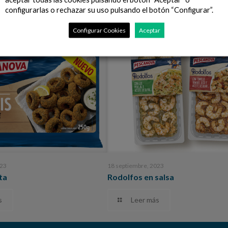
configurarlas o rechazar su uso pulsando el botón “Configurar”.
nsa relacionadas
Configurar Cookies
Aceptar
023
18 septiembre, 2023
ta
Rodolfos en salsa
s
Leer más