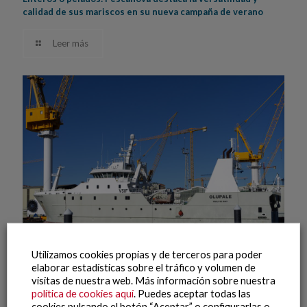
calidad de sus mariscos en su nueva campaña de verano
Leer más
Utilizamos cookies propias y de terceros para poder
elaborar estadísticas sobre el tráfico y volumen de
visitas de nuestra web. Más información sobre nuestra
11 junio, 2026
política de cookies aquí
. Puedes aceptar todas las
cookies pulsando el botón “Aceptar” o configurarlas o