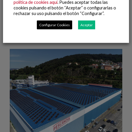
política de cookies aquí
. Puedes aceptar todas las
cookies pulsando el botón “Aceptar” o configurarlas o
11 junio, 2026
rechazar su uso pulsando el botón “Configurar”.
Grupo Nueva Pescanova refuerza su inversión en Namibia
con la incorporación de un nuevo buque congelador
Configurar Cookies
Aceptar
Leer más