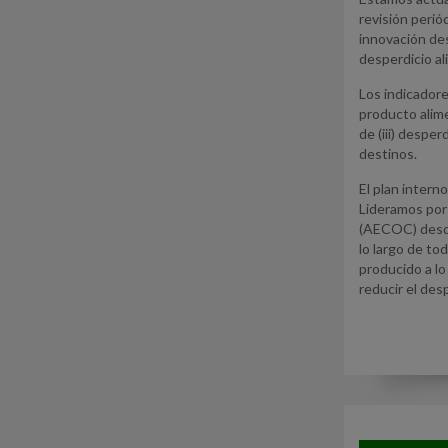
revisión perió
innovación des
desperdicio al
Los indicadore
producto alime
de (iii) despe
destinos.
El plan intern
Lideramos por e
(AECOC) desde 
lo largo de to
producido a lo 
reducir el des