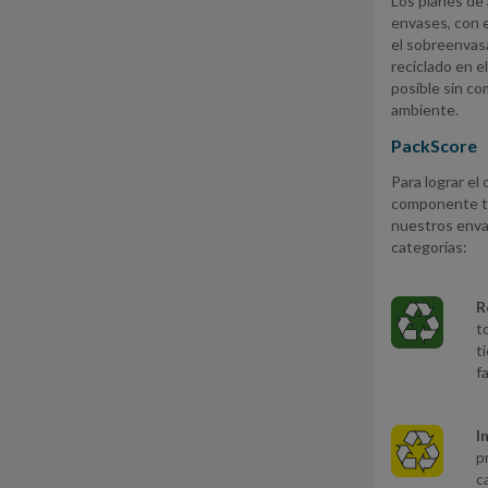
Los planes de 
envases, con e
el sobreenvasa
reciclado en e
posible sin c
ambiente.
PackScore
Para lograr el
componente téc
nuestros enva
categorías:
R
t
t
f
I
p
c