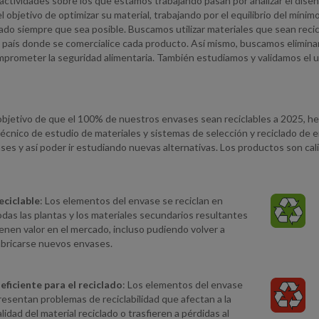
actividades sobre los que estamos trabajando pasan por analizar el dise
l objetivo de optimizar su material, trabajando por el equilibrio del míni
do siempre que sea posible. Buscamos utilizar materiales que sean recic
l país donde se comercialice cada producto. Así mismo, buscamos eliminar e
omprometer la seguridad alimentaria. También estudiamos y validamos el
 objetivo de que el 100% de nuestros envases sean reciclables a 2025, h
nico de estudio de materiales y sistemas de selección y reciclado de en
ses y así poder ir estudiando nuevas alternativas. Los productos son ca
eciclable
: Los elementos del envase se reciclan en
odas las plantas y los materiales secundarios resultantes
ienen valor en el mercado, incluso pudiendo volver a
abricarse nuevos envases.
neficiente para el reciclado
: Los elementos del envase
resentan problemas de reciclabilidad que afectan a la
alidad del material reciclado o trasfieren a pérdidas al