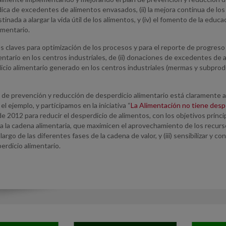
dica de excedentes de alimentos envasados, (ii) la mejora continua de los p
tinada a alargar la vida útil de los alimentos, y (iv) el fomento de la edu
imentario.
s claves para optimización de los procesos y para el reporte de progreso
ntario en los centros industriales, de (ii) donaciones de excedentes de a
rdicio alimentario generado en los centros industriales (mermas y subpro
o de prevención y reducción de desperdicio alimentario está claramente 
l ejemplo, y participamos en la iniciativa “
La Alimentación no tiene desp
2012 para reducir el desperdicio de alimentos, con los objetivos principa
da la cadena alimentaria, que maximicen el aprovechamiento de los recurs
largo de las diferentes fases de la cadena de valor, y (iii) sensibilizar y 
perdicio alimentario.