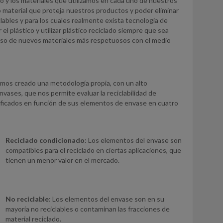
ño y los materiales que utilizamos en cada uno de nuestros
mo material que proteja nuestros productos y poder eliminar
lables y para los cuales realmente exista tecnología de
l plástico y utilizar plástico reciclado siempre que sea
 uso de nuevos materiales más respetuosos con el medio
emos creado una metodología propia, con un alto
vases, que nos permite evaluar la reciclabilidad de
lificados en función de sus elementos de envase en cuatro
Reciclado condicionado
: Los elementos del envase son
compatibles para el reciclado en ciertas aplicaciones, que
tienen un menor valor en el mercado.
No reciclable
: Los elementos del envase son en su
mayoría no reciclables o contaminan las fracciones de
material reciclado.