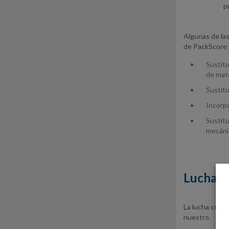
p
Algunas de las
de PackScore 
Sustitu
de mate
Sustitu
Incorpo
Sustitu
mecáni
Lucha co
La lucha contr
nuestro.