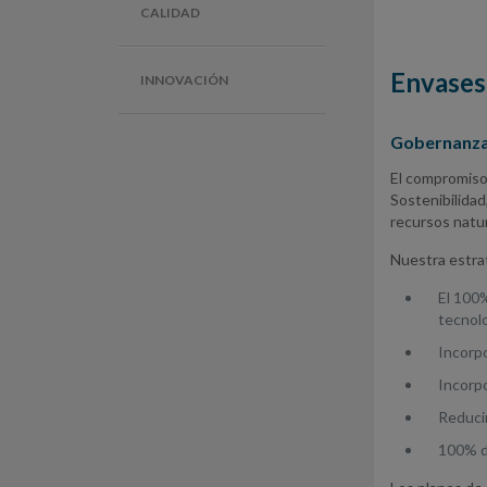
CALIDAD
Envases
INNOVACIÓN
Gobernanz
El compromiso
Sostenibilidad
recursos natur
Nuestra estra
El 100
tecnolo
Incorp
Incorpo
Reducir
100% de