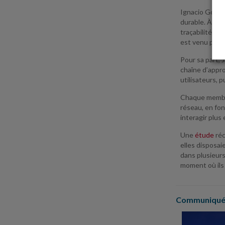
Ignacio Gonzá
durable. À tra
traçabilité de
est venu pour
Pour sa part, 
chaîne d’appro
utilisateurs, 
Chaque membre
réseau, en fon
interagir plus
Une
étude
réc
elles disposai
dans plusieur
moment où ils 
Communiqués