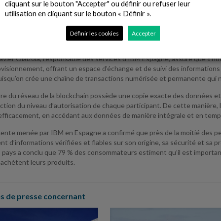
cliquant sur le bouton "Accepter" ou définir ou refuser leur
lez, CEO du Groupe Nueva Pescanova, affirme que : « nous pêchons, cul
utilisation en cliquant sur le bouton « Définir ».
vers ce projet ambitieux, nous voulons offrir à nos consommateurs du mo
 nos produits de la mer, depuis leur origine jusqu’à leur arrivée sur leu
Définir les cookies
Accepter
 les entreprises du secteur de commencer à les mettre en œuvre ».
Javier Olaizola, responsable des services d’IBM Espagne, assure que « no
visionnement, offrant un espace d’échange et de suivi des informations s
puisqu’on crée une chaîne de transactions numérisée et permanente qui n
 du réseau de la blockchain possède une copie exacte des données et 
ction du niveau d’autorisation de chaque participant. De cette manière, 
 efficacement, en accédant aux données de manière intégrale et en temps
ente menée par IBM en Espagne a confirmé que près de la moitié des p
ent d’informations vérifiées et fiables sur son origine, sa sécurité et sa 
s pays a conclu que 79 % des consommateurs estiment qu’il est importan
achètent leurs produits.
 de presse concernant