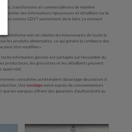
tivons, transformons et commercialisons de manière
nde entier des informations rigoureuses et détaillées sur la
r table. Les normes GDST permettent de le faire. Le moment
tre plateforme met en relation les intervenants de toute la
ur les produits alimentaires, ce qui génère la confiance des
e peut être modifiée ».
toute information ajoutée est partagée sur l’ensemble du
les producteurs, les grossistes et les détaillants peuvent
 quasi réel.
ersonnes consultées achèteraient davantage de poisson si
production. Une
sondage
mené auprès de consommateurs
t que les marques offrent des garanties d’authenticité au