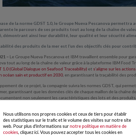
 base de la norme GDST 1.0, le Groupe Nueva Pescanova permettra
rente le parcours de ses produits tout au long de la chaîne de valeur,
, démontrant ainsi leur durabilité, leur qualité et leur sécurité alim
abilité des produits de la mer est l’un des objectifs clés pour contr
2021 –
Le Groupe Nueva Pescanova et IBM travaillent ensemble pour garant
va tout au long de la chaîne de valeur grâce à la plateforme IBM Food Tr
1.0 (Global Dialogue on Seafood Traceability)
et
s’aligne sur les actio
n océan sain et productif en 2030
, en garantissant la traçabilité des pro
ppement de ce projet, la compagnie suivra les normes GDST, qui permette
 mer, garantissant que les données clés de chaque maillon de la chaîne d
umentent non seulement les caractéristiques des lots et des produits, m
t certifications qui prouvent l’existence de pratiques de pêche et d’agri
 de la sécurité alimentaire que les marchés et les consommateurs exigent
Nous utilisons nos propres cookies et ceux de tiers pour établir
des statistiques sur le trafic et le volume des visites sur notre site
mmencé par la saisie et la numérisation de deux opérations clés pour Nu
web. Pour plus d'informations sur
notre politique en matière de
des crevettes Vannamei en Équateur, qui seront à leur tour complétées pa
cookies
, cliquez ici. Vous pouvez accepter tous les cookies en
e en Espagne.