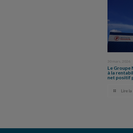
30 mars, 2026
Le Groupe 
à la rentabi
net positif 
Lire la