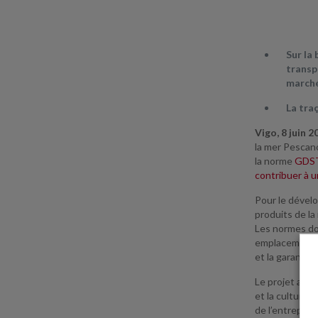
Sur la
transpa
marché
La traç
Vigo, 8 juin 
la mer Pescano
la norme
GDST 
contribuer à u
Pour le dévelo
produits de la
Les normes doc
emplacements e
et la garantie
Le projet a co
et la culture 
de l’entrepris