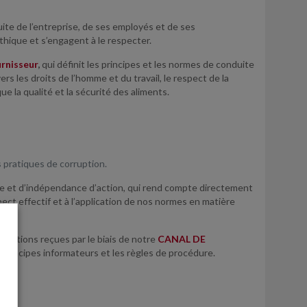
uite de l’entreprise, de ses employés et de ses
hique et s’engagent à le respecter.
urnisseur
,
qui définit les principes et les normes de conduite
 les droits de l’homme et du travail, le respect de la
ue la qualité et la sécurité des aliments.
s pratiques de corruption.
ie et d’indépendance d’action, qui rend compte directement
ect effectif et à l’application de nos normes en matière
nications reçues par le biais de notre
CANAL DE
es principes informateurs et les règles de procédure.