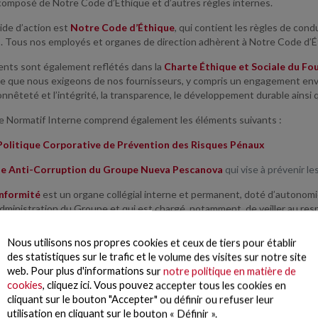
 composé de Notre Code d’Éthique et d’autres règles internes.
uide d’action est
Notre Code d’Éthique
, qui contient les règles de cond
s. Tous nos employés et organes de direction adhèrent à Notre Code d’Ét
ts sont également reflétés dans la
Charte Éthique et Sociale du Fo
e que nous exigeons de nos fournisseurs, y compris un engagement envers
’honnêteté et l’intégrité, la transparence, le développement durable ainsi q
 Normatif Interne comprend également les éléments suivants :
Politique Corporative de Prévention des Risques Pénaux
e Anti-Corruption du Groupe Nueva Pescanova
qui vise à prévenir le
onformité
est un organe collégial interne et permanent, doté d’autonom
dministration du Groupe et qui est chargé, notamment, de veiller au resp
ntégrité et de conformité aux réglementations (
Compliance
).
Nous utilisons nos propres cookies et ceux de tiers pour établir
formité est l’organe qui assure le traitement et la résolution des commu
des statistiques sur le trafic et le volume des visites sur notre site
IONS
, dont les conditions d’utilisation, les règles de fonctionnement, l
web. Pour plus d'informations sur
notre politique en matière de
cookies
, cliquez ici. Vous pouvez accepter tous les cookies en
cliquant sur le bouton "Accepter" ou définir ou refuser leur
utilisation en cliquant sur le bouton « Définir ».