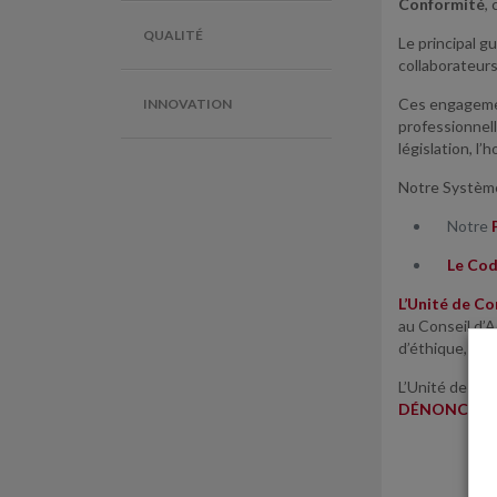
Conformité
,
QUALITÉ
Le principal g
collaborateur
Ces engagemen
INNOVATION
professionnell
législation, l
Notre Système
Notre
Le Cod
L’Unité de C
au Conseil d’A
d’éthique, d’i
L’Unité de Con
DÉNONCIAT