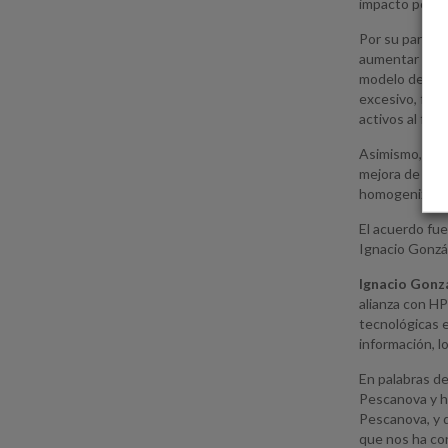
impacto positi
Por su parte,
aumentar la pr
modelo de con
excesivo, faci
activos al fina
Asimismo, Tele
mejora de la u
homogenización
El acuerdo fu
Ignacio Gonzál
Ignacio Gonz
alianza con HP
tecnológicas e
información, l
En palabras d
Pescanova y h
Pescanova, y q
que nos ha con