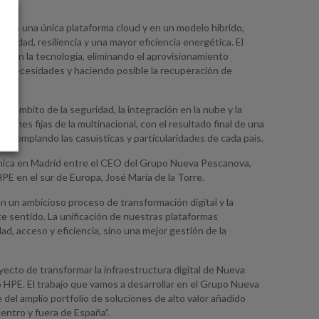
ajo una única plataforma cloud y en un modelo híbrido,
idad, resiliencia y una mayor eficiencia energética. El
d en la tecnología, eliminando el aprovisionamiento
las necesidades y haciendo posible la recuperación de
 ámbito de la seguridad, la integración en la nube y la
iones fijas de la multinacional, con el resultado final de una
ntemplando las casuísticas y particularidades de cada país.
fónica en Madrid entre el CEO del Grupo Nueva Pescanova,
PE en el sur de Europa, José María de la Torre.
un ambicioso proceso de transformación digital y la
te sentido. La unificación de nuestras plataformas
ad, acceso y eficiencia, sino una mejor gestión de la
ecto de transformar la infraestructura digital de Nueva
HPE. El trabajo que vamos a desarrollar en el Grupo Nueva
e del amplio portfolio de soluciones de alto valor añadido
entro y fuera de España”.