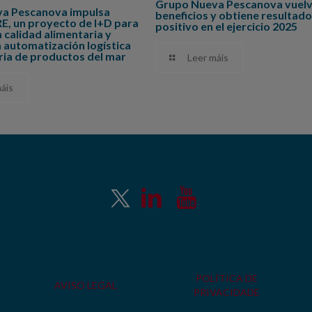
Grupo Nueva Pescanova vuelv
a Pescanova impulsa
beneficios y obtiene resultado
 un proyecto de I+D para
positivo en el ejercicio 2025
a calidad alimentaria y
 automatización logística
tria de productos del mar
Leer máis
áis
POLÍTICA DE
AVISO LEGAL
PRIVACIDADE