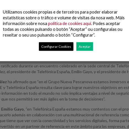
vo en materia de sostenibilidad ambiental.
 HPE ha basado su propuesta tecnológica en HPE GreenLake, que ofrece, b
Utilizamos cookies propias e de terceiros para poder elaborar
oductividad del departamento de TI del Grupo Nueva Pescanova con segur
estatísticas sobre o tráfico e volume de visitas da nosa web. Máis
sumo de tecnología propuesto por HPE ayuda a promover la sostenibilida
información sobre nosa
política de cookies aquí
. Podes aceptar
litando la adaptación de las infraestructuras tecnológicas en función de 
todas as cookies pulsando o botón “Aceptar” ou configuralas ou
l de su uso.
rexeitar o seu uso pulsando o botón “Configurar”.
fónica España y HPE desarrollarán conjuntamente nuevas soluciones en el
Configurar Cookies
Aceptar
sabilidad del ERP del Grupo y gestionarán toda la red de datos y comunicac
 y estandarización de las sedes de la compañía en todo el mundo, aun co
e ratificado durante un encuentro celebrado en la sede central de Tele
ez, el presidente de Telefónica España, Emilio Gayo, y el presidente de H
ález
ha afirmado que “en el Grupo Nueva Pescanova estamos inmersos en 
E y Telefónica España resulta clave para lograr nuestros objetivos en es
 información en todo el mundo no solo implica ventajas a nivel de segurid
o que nos permitirá ser más ágiles en la toma de decisiones”.
e
Emilio Gayo
, “en Telefónica España estamos muy contentos con el proy
acerlo además en colaboración con una multinacional de referencia como 
ue tiene que ver con la conectividad y los servicios digitales, forma part
vertido en un partner de referencia en este ámbito para las empresas, d