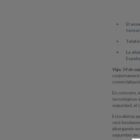
El acu
tecnol
Telefó
La ali
España
Vigo, 14 de se
conjuntamente 
comercializaci
En concreto, 
tecnológicas e
seguridad, el 
Esta alianza a
será fundament
albergando en 
seguridad del 