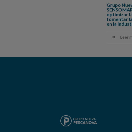
Grupo Nuev
SENSOMARE,
optimizar l
fomentar la
en la indus
Leer m