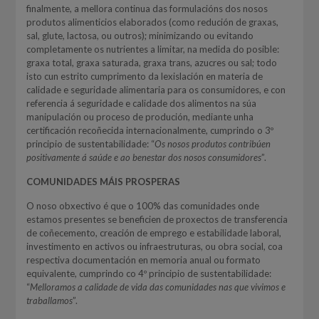
finalmente, a mellora continua das formulacións dos nosos
produtos alimenticios elaborados (como redución de graxas,
sal, glute, lactosa, ou outros); minimizando ou evitando
completamente os nutrientes a limitar, na medida do posible:
graxa total, graxa saturada, graxa trans, azucres ou sal; todo
isto cun estrito cumprimento da lexislación en materia de
calidade e seguridade alimentaria para os consumidores, e con
referencia á seguridade e calidade dos alimentos na súa
manipulación ou proceso de produción, mediante unha
certificación recoñecida internacionalmente, cumprindo o 3º
principio de sustentabilidade: “
Os nosos produtos contribúen
positivamente á saúde e ao benestar dos nosos consumidores
”.
COMUNIDADES MÁIS PROSPERAS
O noso obxectivo é que o 100% das comunidades onde
estamos presentes se beneficien de proxectos de transferencia
de coñecemento, creación de emprego e estabilidade laboral,
investimento en activos ou infraestruturas, ou obra social, coa
respectiva documentación en memoria anual ou formato
equivalente, cumprindo co 4º principio de sustentabilidade:
“
Melloramos a calidade de vida das comunidades nas que vivimos e
traballamos
”.