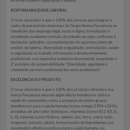
de forma sostible e respectando o planeta
“.
RESPONSABILIDADE LABORAL
O noso obxectivo é que o 100% das persoas que integran o
cadro de persoal das empresas do Grupo Nueva Pescanova se
beneficien dun emprego legal, xusto e digno, formalizado e
acreditado mediante contrato de traballo en vigor conforme á
lexislación aplicable, coa implantación do oportuno plans de
xestión de talento, diversidade e igualdade, contratación, saúde
e seguridade no traballo e formación e desenvolvemento
profesional, coa respectiva evidencia documental, cumprindo o
2º principio de sustentabilidade: “
Diversidade, seguridade e
crecemento persoal e profesional dos nosos profesionais
“.
EXCELENCIA DO PRODUTO
O noso obxectivo é que o 100% dos produtos ofrecidos coa
marca Pescanova amosen algún efecto beneficioso sobre a
saúde do consumidor, como a presenza de ácidos graxos
beneficiosos para a saúde humana (como omega 3 EPA e DHA),
proteínas de alto valor. biolóxicos, vitaminas (como B12, B3, D,
E, A), minerais (como fósforo, selenio, zinc, ferro, cobre, iodo,
magnesio, potasio, calcio), incorporación de ingredientes con
recoñecidos efectos positivos para a saúde humana. ou,