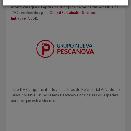
sustentabilidade pesqueiras ou acuícolas privadas (etiquetas
ecolóxicas) que cumpren os principios de pesca responsable da
FAO recoñecidos pola
Global Sustainable Seafood
Initiative
(GSSI).
Tipo II – Cumprimento dos requisitos do Referencial Privado de
Pesca Sostible Grupo Nueva Pescanova nos países ou especies
para os que estea vixente.