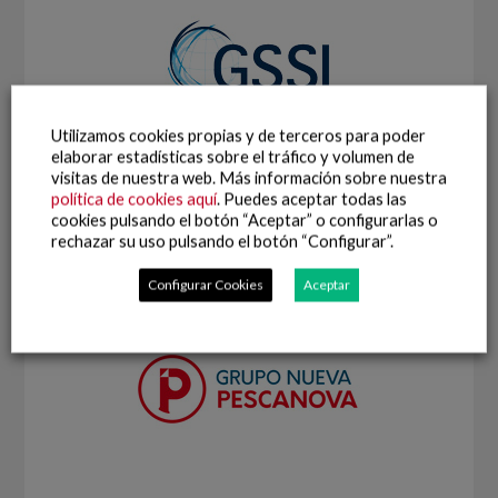
Utilizamos cookies propias y de terceros para poder
elaborar estadísticas sobre el tráfico y volumen de
visitas de nuestra web. Más información sobre nuestra
Tipo I – Certificados de auditoría de tercera parte de
política de cookies aquí
. Puedes aceptar todas las
referenciales privados de sostenibilidad pesquera o acuícola
cookies pulsando el botón “Aceptar” o configurarlas o
(
ecolabels
) que cumplan con los principios de pesca responsable
rechazar su uso pulsando el botón “Configurar”.
de la FAO reconocidos por la
Global Sustainable Seafood
Initiative
(GSSI).
Configurar Cookies
Aceptar