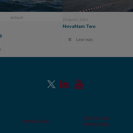
default
20 agosto, 2021
NovaNam Two
é
Leer más
s
POLÍTICA DE
AVISO LEGAL
PRIVACIDAD