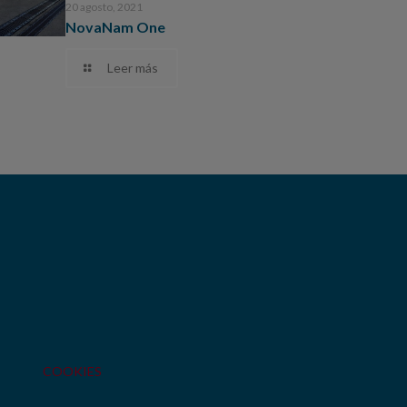
20 agosto, 2021
NovaNam One
Leer más
COOKIES