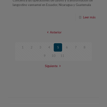
Concentra las operaciones de cultivo y transformación de
langostino vannamei en Ecuador, Nicaragua y Guatemala
Leer más
Anterior
1
2
3
4
5
6
7
8
9
10
11
Siguiente