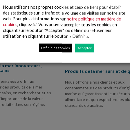
Nous utilisons nos propres cookies et ceux de tiers pour établir
des statistiques sur le trafic et le volume des visites sur notre site
web. Pour plus d'informations sur
notre politique en matière de
cookies
, cliquez ici. Vous pouvez accepter tous les cookies en
cliquant sur le bouton "Accepter" ou définir ou refuser leur
utilisation en cliquant sur le bouton « Définir ».
Définir les cookies
Accepter
 la mer innovateurs,
sains
Produits de la mer sûrs et de q
ngagés à offrir au
Nous offrons à nos clients et aux
des produits de la mer
consommateurs des produits d’orig
 sains, en recherchant et en
marine qui garantissent leur sécurit
’importance de la valeur
alimentaire et qui respectent les pl
produits dans son régime.
standards de qualité.