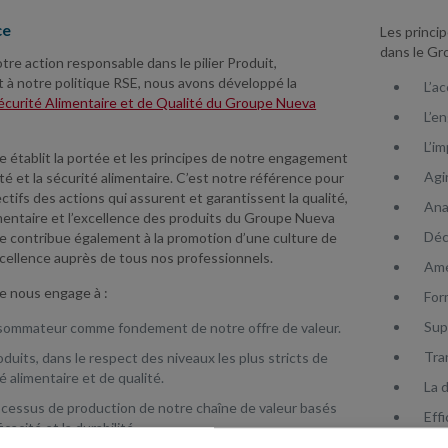
ce
Les princip
dans le Gr
tre action responsable dans le pilier Produit,
à notre politique RSE, nous avons développé la
L’a
Sécurité Alimentaire et de Qualité du Groupe Nueva
L’e
L’im
e établit la portée et les principes de notre engagement
Agi
ité et la sécurité alimentaire. C’est notre référence pour
ectifs des actions qui assurent et garantissent la qualité,
Ana
imentaire et l’excellence des produits du Groupe Nueva
Déc
le contribue également à la promotion d’une culture de
xcellence auprès de tous nos professionnels.
Amé
ue nous engage à :
For
Sup
sommateur comme fondement de notre offre de valeur.
Tra
duits, dans le respect des niveaux les plus stricts de
é alimentaire et de qualité.
La 
ocessus de production de notre chaîne de valeur basés
Effi
ficacité et la durabilité.