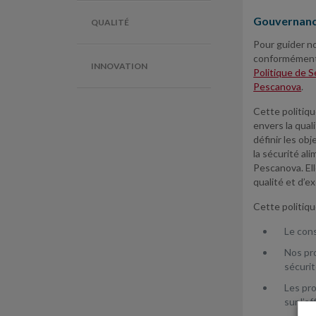
Gouvernan
QUALITÉ
Pour guider no
conformément 
INNOVATION
Politique de 
Pescanova
.
Cette politiqu
envers la qual
définir les obj
la sécurité al
Pescanova. El
qualité et d’e
Cette politiq
Le con
Nos pro
sécurit
Les pr
sur l’ef