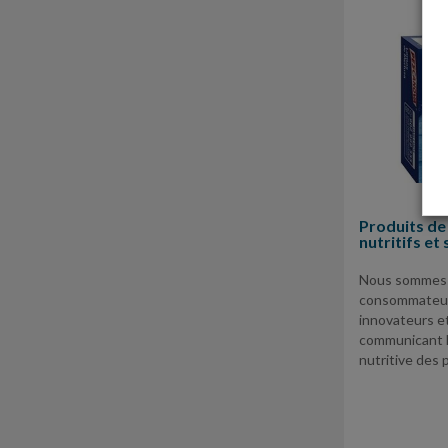
Produits de
nutritifs et 
Nous sommes e
consommateur 
innovateurs et
communicant l
nutritive des 