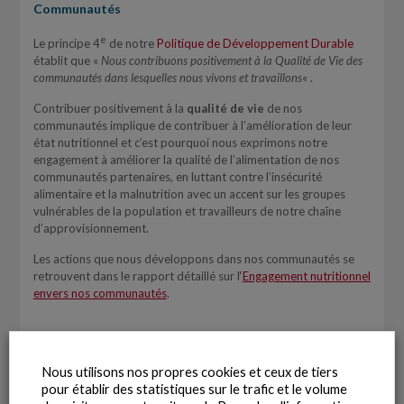
Communautés
e
Le principe 4
de notre
Politique de Développement Durable
établit que «
Nous contribuons positivement à la Qualité de Vie des
communautés dans lesquelles nous vivons et travaillons
« .
Contribuer positivement à la
qualité de vie
de nos
communautés implique de contribuer à l’amélioration de leur
état nutritionnel et c’est pourquoi nous exprimons notre
engagement à améliorer la qualité de l’alimentation de nos
communautés partenaires, en luttant contre l’insécurité
alimentaire et la malnutrition avec un accent sur les groupes
vulnérables de la population et travailleurs de notre chaîne
d’approvisionnement.
Les actions que nous développons dans nos communautés se
retrouvent dans le rapport détaillé sur l
‘
Engagement nutritionnel
envers nos communautés
.
Nous utilisons nos propres cookies et ceux de tiers
pour établir des statistiques sur le trafic et le volume