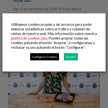
ventas valor
Vigo, 4 de septiembre de 2019.- El Grupo Nueva
Pescanova es el fabricante de gran consumo que más
crece en España, con un incremento del 11,4
[…]
Utilizamos cookies propias y de terceros para poder
elaborar estadísticas sobre el tráfico y volumen de
Leer más
visitas de nuestra web. Más información sobre nuestra
política de cookies aquí
. Puedes aceptar todas las
cookies pulsando el botón “Aceptar” o configurarlas o
rechazar su uso pulsando el botón “Configurar”.
Configurar Cookies
Aceptar