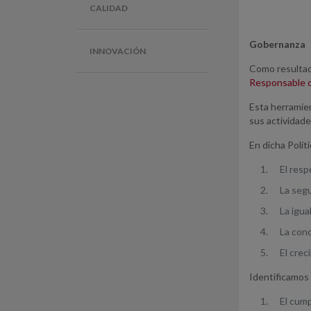
CALIDAD
Gobernanza
INNOVACIÓN
Como resultado
Responsable 
Esta herramie
sus actividade
En dicha Polí
El resp
La segu
La igua
La conc
El crec
Identificamos
El cump