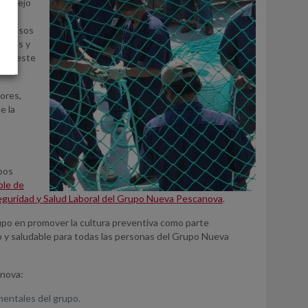
Consejo
e
spetuosos
cticas y
e en este
ores,
e la
pos
ble de
Seguridad y Salud Laboral del Grupo Nueva Pescanova
.
 Grupo en promover la cultura preventiva como parte
o y saludable para todas las personas del Grupo Nueva
anova:
mentales del grupo.