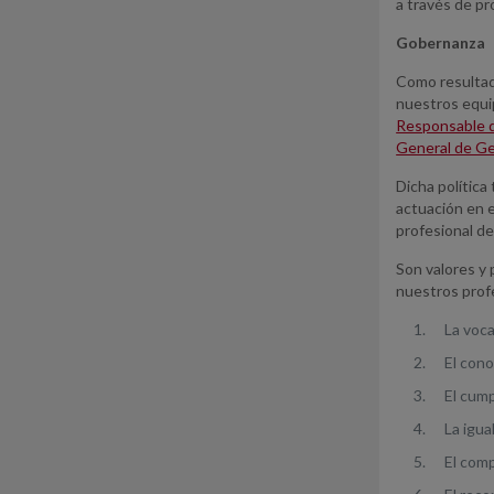
a través de p
Gobernanza
Como resultad
nuestros equ
Responsable 
General de Ge
Dicha política
actuación en e
profesional de
Son valores y 
nuestros prof
La voca
El cono
El cump
La igu
El comp