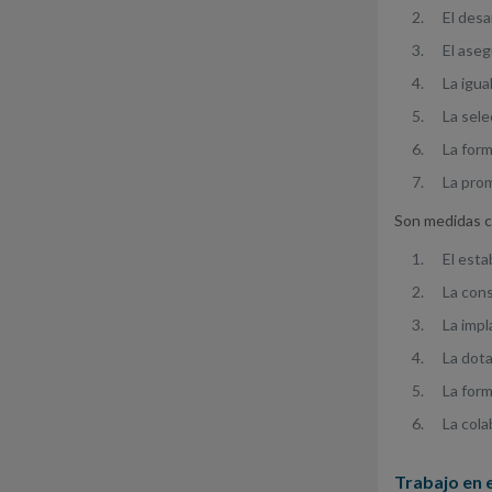
El desa
El aseg
La igua
La sele
La for
La prom
Son medidas c
El esta
La cons
La impl
La dot
La form
La cola
Trabajo en 