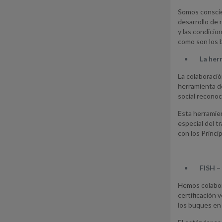
Somos conscien
desarrollo de 
y las condicio
como son los b
La her
La colaboració
herramienta d
social recono
Esta herramien
especial del t
con los Princi
FISH – 
Hemos colabora
certificación 
los buques en 