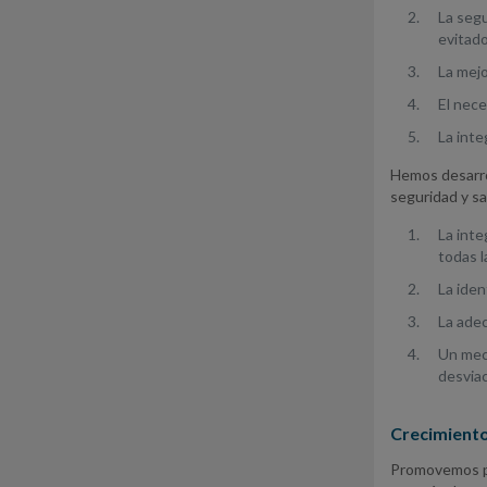
La segu
evitado
La mejo
El nece
La inte
Hemos desarro
seguridad y sa
La inte
todas l
La iden
La adec
Un meca
desviac
Crecimiento
Promovemos pol