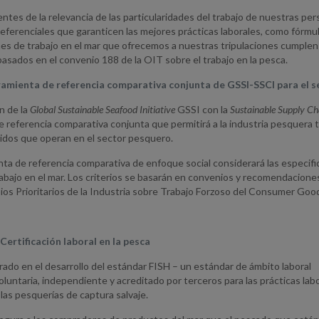
tes de la relevancia de las particularidades del trabajo de nuestras pers
referenciales que garanticen las mejores prácticas laborales, como fórmu
nes de trabajo en el mar que ofrecemos a nuestras tripulaciones cumplen 
asados en el convenio 188 de la OIT sobre el trabajo en la pesca.
ramienta de referencia comparativa conjunta de GSSI-SSCI para el 
n de la
Global Sustainable Seafood Initiative
GSSI con la
Sustainable Supply Cha
e referencia comparativa conjunta que permitirá a la industria pesquer
cidos que operan en el sector pesquero.
ta de referencia comparativa de enfoque social considerará las especific
rabajo en el mar. Los criterios se basarán en convenios y recomendacione
pios Prioritarios de la Industria sobre Trabajo Forzoso del Consumer Goo
Certificación laboral en la pesca
do en el desarrollo del estándar FISH – un estándar de ámbito laboral
voluntaria, independiente y acreditado por terceros para las prácticas lab
las pesquerías de captura salvaje.