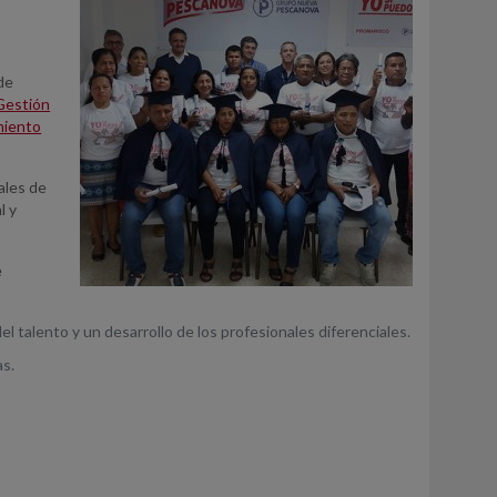
de
 Gestión
miento
ales de
l y
e
l talento y un desarrollo de los profesionales diferenciales.
as.