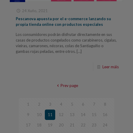
24 Xuño, 2021
Pescanova apuesta por el e-commerce lanzando su
propia tienda online con productos especiales
Los consumidores podrán disfrutar directamente en sus
casas de productos congelados como carabineros, cigalas,
vieiras, camarones, nécoras, colas de Santiaguiño o
gambas rojas peladas, entre otros.
[…]
Leer máis
Prev page
1
2
3
4
5
6
7
8
9
10
11
12
13
14
15
16
17
18
19
20
21
22
23
24