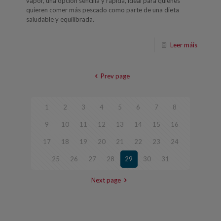
vapor, una opción sencilla y rápida, ideal para quienes
quieren comer más pescado como parte de una dieta
saludable y equilibrada.
Leer máis
Prev page
1
2
3
4
5
6
7
8
9
10
11
12
13
14
15
16
17
18
19
20
21
22
23
24
25
26
27
28
29
30
31
Next page