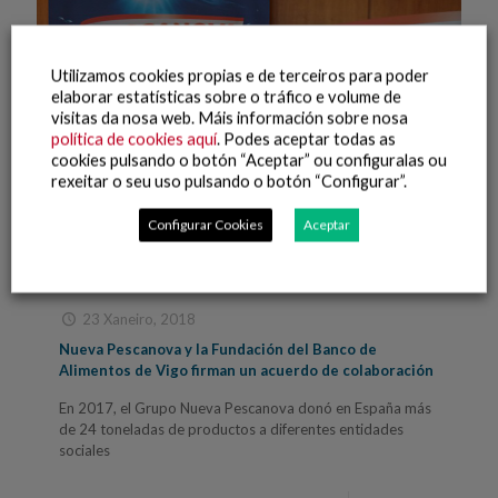
Utilizamos cookies propias e de terceiros para poder
elaborar estatísticas sobre o tráfico e volume de
visitas da nosa web. Máis información sobre nosa
política de cookies aquí
. Podes aceptar todas as
cookies pulsando o botón “Aceptar” ou configuralas ou
rexeitar o seu uso pulsando o botón “Configurar”.
Configurar Cookies
Aceptar
23 Xaneiro, 2018
Nueva Pescanova y la Fundación del Banco de
Alimentos de Vigo firman un acuerdo de colaboración
En 2017, el Grupo Nueva Pescanova donó en España más
de 24 toneladas de productos a diferentes entidades
sociales